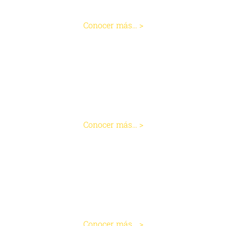
Cirugía de Vesícula
Conocer más… >
Operación de Hernia Inguinal
Conocer más… >
Cirugía de Hernia Umbilical
Conocer más… >