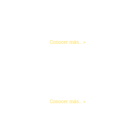
Apéndice
Conocer más… >
Abscesos Perianales
Conocer más… >