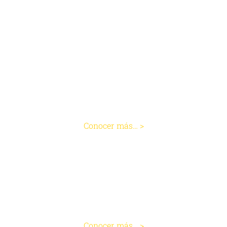
Reflujo
Conocer más… >
Gastritis
Conocer más… >