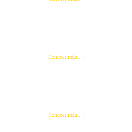
Cirugía de Hernia Hiatal
Conocer más… >
Cirugía de Hemorroides
Conocer más… >