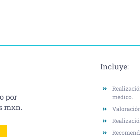
Incluye:
Realizació
o por
médico.
s mxn.
Valoració
Realizació
A
Recomenda