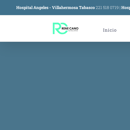
Skip
Hospital Angeles - Villahermosa Tabasco
221 518 0719
|
Hosp
to
content
Inicio