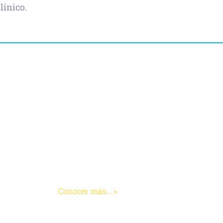
línico.
Colitis
Conocer más… >