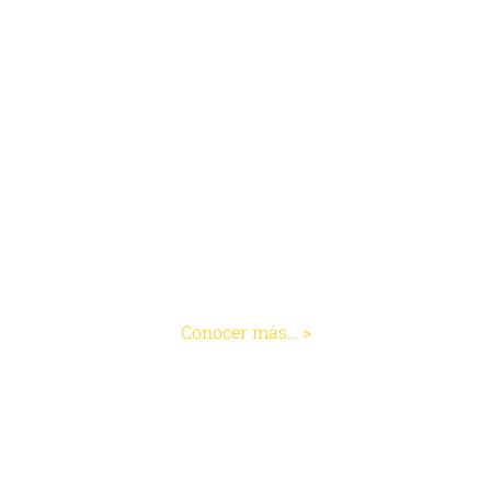
Procedimientos
Cirugía de Vesícula
Conocer más… >