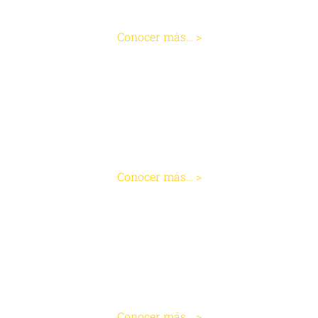
Operación de Hernia Inguinal
Conocer más… >
Cirugía de Hernia Umbilical
Conocer más… >
Cirugía de Hernia Hiatal
Conocer más… >